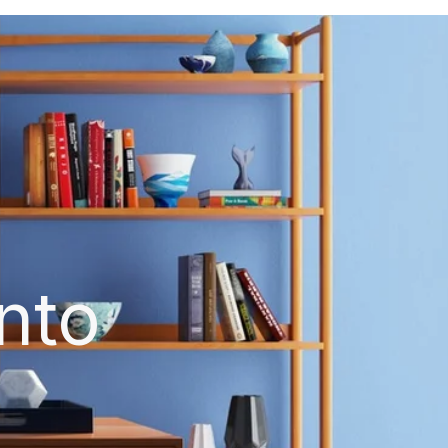
y
nto