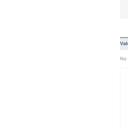
Val
No 