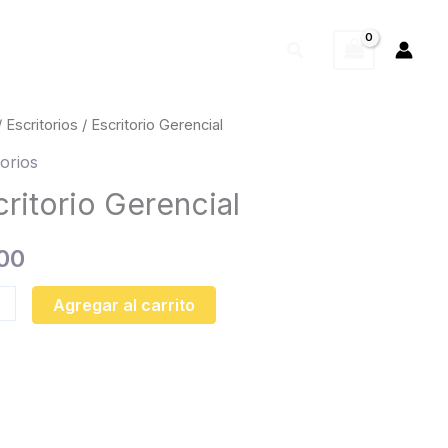
Buscar
torio
/
Escritorios
/ Escritorio Gerencial
cial
torios
dad
critorio Gerencial
00
Agregar al carrito