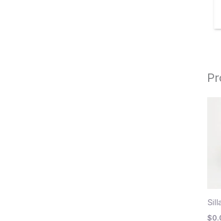
Pr
Sil
$
0.