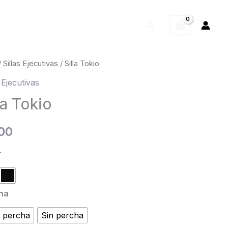
Buscar
/
Sillas Ejecutivas
/ Silla Tokio
s Ejecutivas
dad
la Tokio
00
r
ha
 percha
Sin percha