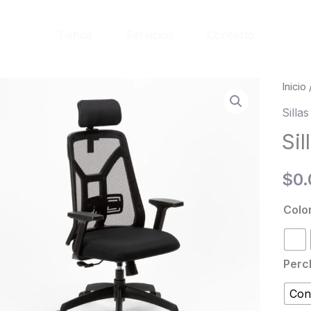
Tienda
Servicios
Contacto
Silla
Inicio
Tokio
Silla
canti
Sil
$
0.
Colo
Perc
Con