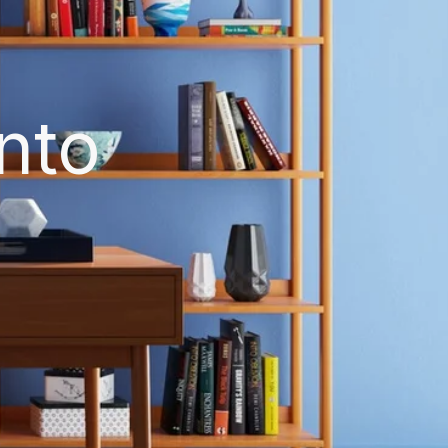
y
nto