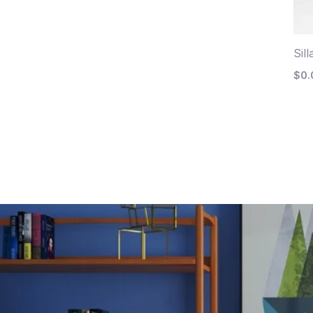
Sil
$
0.