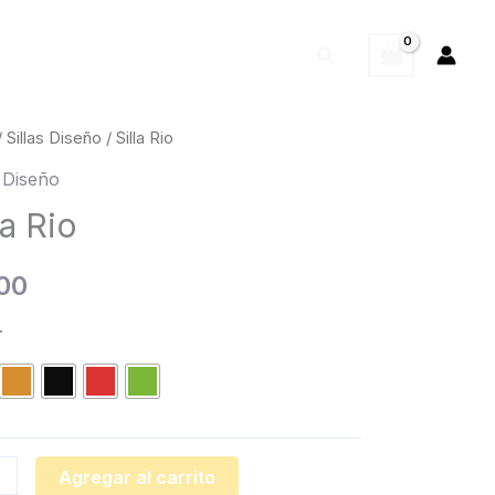
Buscar
/
Sillas Diseño
/ Silla Rio
s Diseño
dad
la Rio
00
r
Agregar al carrito