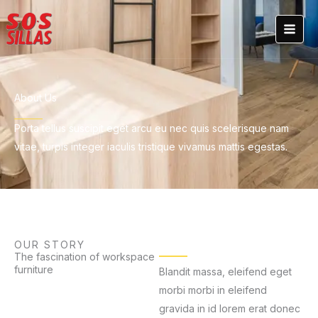
Ir
al
contenido
About Us
Porta tellus suscipit eget arcu eu nec quis scelerisque nam
vitae, turpis integer iaculis tristique vivamus mattis egestas.
OUR STORY
The fascination of workspace
furniture
Blandit massa, eleifend eget
morbi morbi in eleifend
gravida in id lorem erat donec